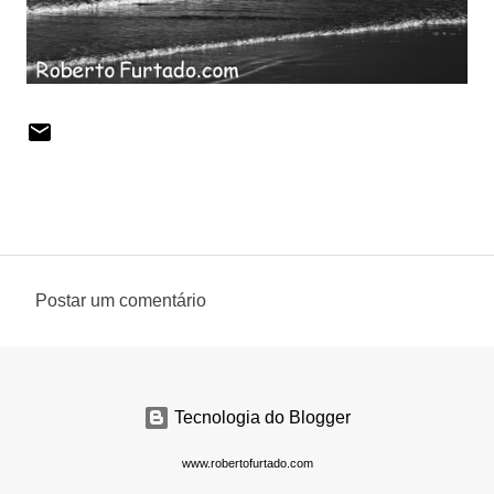
Postar um comentário
C
o
m
e
Tecnologia do Blogger
n
www.robertofurtado.com
t