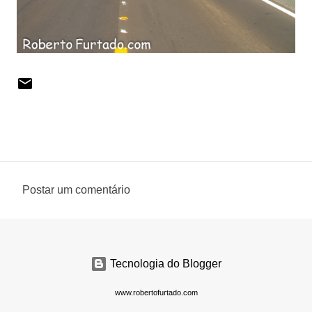
Postar um comentário
C
o
m
e
Tecnologia do Blogger
n
www.robertofurtado.com
t